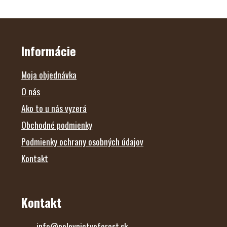
Z
Á
P
Ä
Informácie
T
I
E
Moja objednávka
O nás
Ako to u nás vyzerá
Obchodné podmienky
Podmienky ochrany osobných údajov
Kontakt
Kontakt
info
@
polovnictvoforest.sk