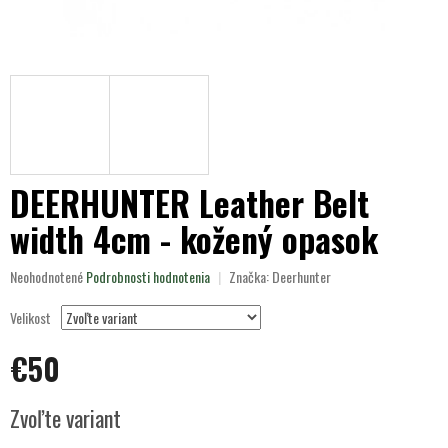
DEERHUNTER Leather Belt
width 4cm - kožený opasok
Priemerné
Neohodnotené
Podrobnosti hodnotenia
Značka:
Deerhunter
hodnotenie
produktu
Velikost
je
0,0
€50
z
5
Jednotková
hviezdičiek.
Zvoľte variant
cena: