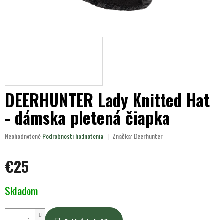
DEERHUNTER Lady Knitted Hat
- dámska pletená čiapka
Priemerné
Neohodnotené
Podrobnosti hodnotenia
Značka:
Deerhunter
hodnotenie
produktu
€25
je
0,0
z
Jednotková
Skladom
5
cena:
hviezdičiek.