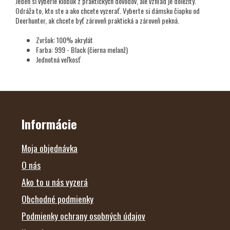
Jeden si vyberie klobúk z praktických dôvodov, ale vzhľad je dôležitý.
Odráža to, kto ste a ako chcete vyzerať. Vyberte si dámsku čiapku od
Deerhunter, ak chcete byť zároveň praktická a zároveň pekná.
Zvršok: 100% akrylát
Farba: 999 - Black (čierna melanž)
Jednotná veľkosť
Z
Á
P
Ä
Informácie
T
I
E
Moja objednávka
O nás
Ako to u nás vyzerá
Obchodné podmienky
Podmienky ochrany osobných údajov