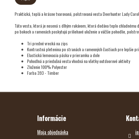
Praktická, teplá a krásne tvarovaná, polstrovaná vesta Deerhunter Lady Caro
Táto vesta, ktorá je nosená s dlhým rukávom, ktorá dodáva teplo chladnému
po bokoch a ramenách poskytujú priliehavé uloženie a väčšie pohodlie, polstro
Tri predné vrecká na zips
Kontrastná pletenina po stranách a ramenných častiach pre lepšie pr
Elastická lemovacia páska v prieramku a dole
Pohodlná a priedušná vesta vhodná na všetky outdoorové aktivity
Zloženie 100% Polyester
Farba 393 - Timber
Z
Á
P
Ä
T
Informácie
Kont
I
E
Moja objednávka
in