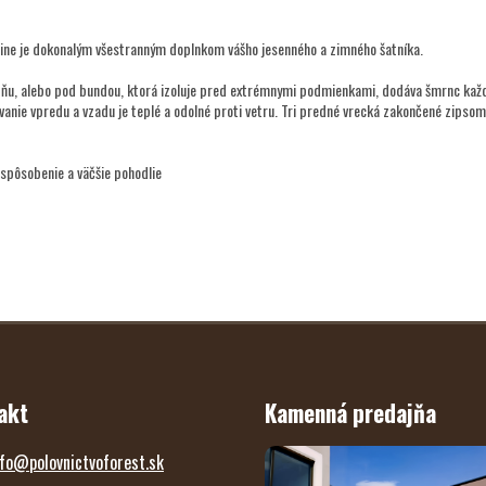
line je dokonalým všestranným doplnkom vášho jesenného a zimného šatníka.
 dňu, alebo pod bundou, ktorá izoluje pred extrémnymi podmienkami, dodáva šmrnc k
vanie vpredu a vzadu je teplé a odolné proti vetru. Tri predné vrecká zakončené zipsom,
ispôsobenie a väčšie pohodlie
akt
Kamenná predajňa
fo
@
polovnictvoforest.sk