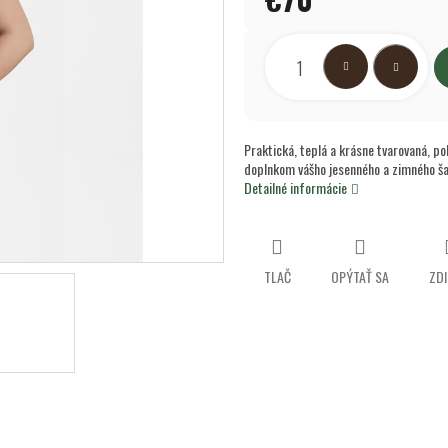
hviezdičiek.
Jednotková
cena:
Praktická, teplá a krásne tvarovaná, p
doplnkom vášho jesenného a zimného ša
Detailné informácie
TLAČ
OPÝTAŤ SA
ZDI