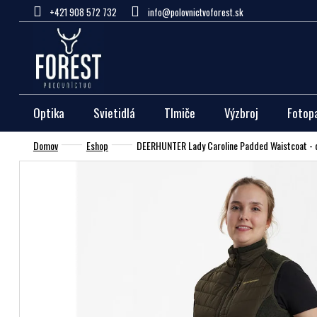
Prejsť
+421 908 572 732
info@polovnictvoforest.sk
na
obsah
Optika
Svietidlá
Tlmiče
Výzbroj
Fotop
Domov
Eshop
DEERHUNTER Lady Caroline Padded Waistcoat - 