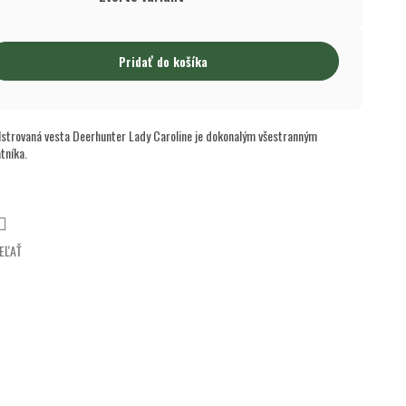
Pridať do košíka
olstrovaná vesta Deerhunter Lady Caroline je dokonalým všestranným
tníka.
EĽAŤ