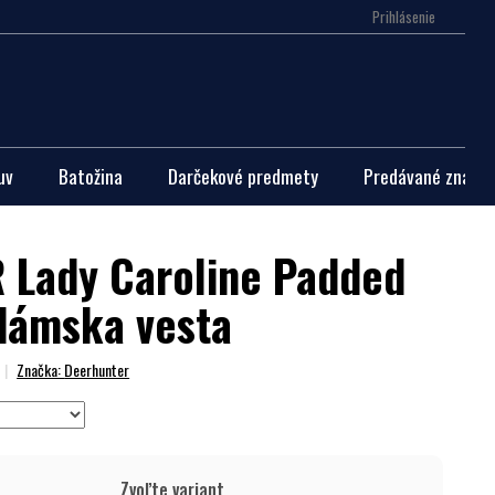
Prihlásenie
Nákupn
košík
uv
Batožina
Darčekové predmety
Predávané značky
Lady Caroline Padded
 dámska vesta
Značka:
Deerhunter
Zvoľte variant