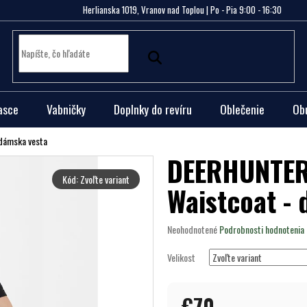
Herlianska 1019, Vranov nad Toplou | Po - Pia 9:00 - 16:30
asce
Vabničky
Doplnky do revíru
Oblečenie
Ob
dámska vesta
DEERHUNTER 
Kód:
Zvoľte variant
Waistcoat -
Priemerné
Neohodnotené
Podrobnosti hodnotenia
hodnotenie
produktu
Velikost
je
0,0
z
€70
5