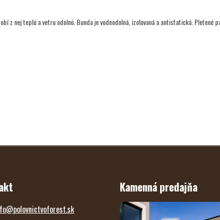
bí z nej teplú a vetru odolnú. Bunda je vodeodolná, izolovaná a antistatická. Pletené p
akt
Kamenná predajňa
fo
@
polovnictvoforest.sk