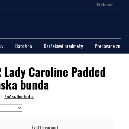
Prihlásenie
Nákupn
košík
uv
Batožina
Darčekové predmety
Predávané značky
Lady Caroline Padded
mska bunda
Značka:
Deerhunter
Zvoľte variant