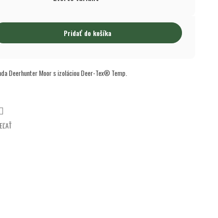
Pridať do košíka
unda Deerhunter Moor s izoláciou Deer-Tex® Temp.
EĽAŤ