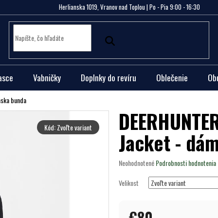
Herlianska 1019, Vranov nad Toplou | Po - Pia 9:00 - 16:30
asce
Vabničky
Doplnky do revíru
Oblečenie
Ob
mska bunda
DEERHUNTER 
Kód:
Zvoľte variant
Jacket - dá
Priemerné
Neohodnotené
Podrobnosti hodnotenia
hodnotenie
produktu
Velikost
je
0,0
z
€80
5