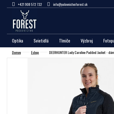
Prejsť
+421 908 572 732
info@polovnictvoforest.sk
na
obsah
Optika
Svietidlá
Tlmiče
Výzbroj
Fotop
Domov
Eshop
DEERHUNTER Lady Caroline Padded Jacket - dá