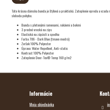
Táto krásna dámska bunda je štýlová a praktická. Zateplenie vpredu a vzadu ro
slobodu pohybu.
Bunda s pletenými ramenami, rukávmi a bokmi
3 predné vrecká na zips
Elastická na zápästí a spodku
Farba 786 - Dark Blue (tmavo modrá)
Zvršok 100% Polyester
Úprava: Water Repellent, Anti-static
Kontrast 100% Polyester
Zateplenie Deer-Tex® Temp 160 g/m2
Z
Á
P
Ä
T
Informácie
Kont
I
E
Moja objednávka
in