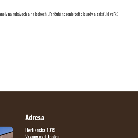
anely na rukávoch a na bokoch uľahčujú nosenie tejto bundy a zaisťujú veľkú
Adresa
Herlianska 1019
Vranov nad Topľou