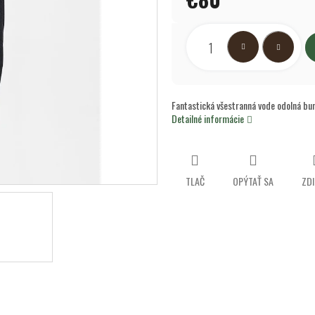
hviezdičiek.
Jednotková
cena:
Fantastická všestranná vode odolná b
Detailné informácie
TLAČ
OPÝTAŤ SA
ZDI