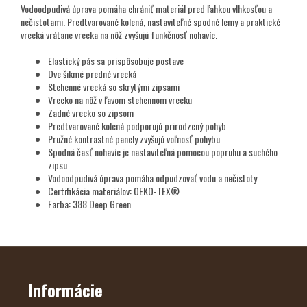
Vodoodpudivá úprava pomáha chrániť materiál pred ľahkou vlhkosťou a
nečistotami. Predtvarované kolená, nastaviteľné spodné lemy a praktické
vrecká vrátane vrecka na nôž zvyšujú funkčnosť nohavíc.
Elastický pás sa prispôsobuje postave
Dve šikmé predné vrecká
Stehenné vrecká so skrytými zipsami
Vrecko na nôž v ľavom stehennom vrecku
Zadné vrecko so zipsom
Predtvarované kolená podporujú prirodzený pohyb
Pružné kontrastné panely zvyšujú voľnosť pohybu
Spodná časť nohavíc je nastaviteľná pomocou popruhu a suchého
zipsu
Vodoodpudivá úprava pomáha odpudzovať vodu a nečistoty
Certifikácia materiálov: OEKO-TEX®
Farba: 388 Deep Green
Z
Á
P
Ä
Informácie
T