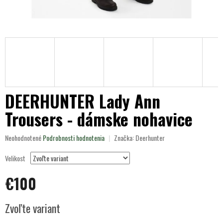
DEERHUNTER Lady Ann
Trousers - dámske nohavice
Priemerné
Neohodnotené
Podrobnosti hodnotenia
Značka:
Deerhunter
hodnotenie
produktu
Velikost
je
0,0
€100
z
5
Jednotková
hviezdičiek.
Zvoľte variant
cena: