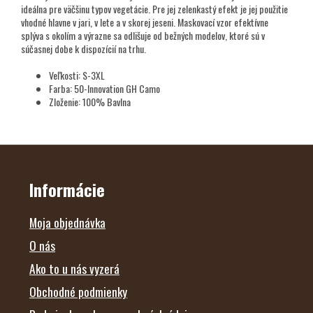
ideálna pre väčšinu typov vegetácie. Pre jej zelenkastý efekt je jej použitie
vhodné hlavne v jari, v lete a v skorej jeseni. Maskovací vzor efektívne
splýva s okolím a výrazne sa odlišuje od bežných modelov, ktoré sú v
súčasnej dobe k dispozícií na trhu.
Veľkosti: S-3XL
Farba: 50-Innovation GH Camo
Zloženie: 100% Bavlna
Z
Á
P
Ä
Informácie
T
I
E
Moja objednávka
O nás
Ako to u nás vyzerá
Obchodné podmienky