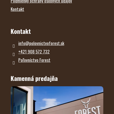
Podmienky ochrany osobných údajov
Kontakt
Kontakt
info
@
polovnictvoforest.sk
+421 908 572 732
Poľovníctvo Forest
Kamenná predajňa