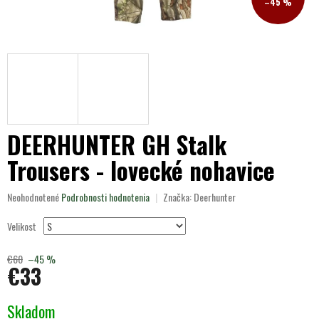
–45 %
DEERHUNTER GH Stalk
Trousers - lovecké nohavice
Priemerné
Neohodnotené
Podrobnosti hodnotenia
Značka:
Deerhunter
hodnotenie
produktu
Velikost
je
0,0
€60
–45 %
z
€33
5
hviezdičiek.
Jednotková
Skladom
cena: