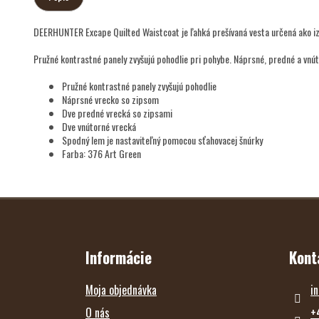
DEERHUNTER Excape Quilted Waistcoat je ľahká prešívaná vesta určená ako iz
Pružné kontrastné panely zvyšujú pohodlie pri pohybe. Náprsné, predné a vnú
Pružné kontrastné panely zvyšujú pohodlie
Náprsné vrecko so zipsom
Dve predné vrecká so zipsami
Dve vnútorné vrecká
Spodný lem je nastaviteľný pomocou sťahovacej šnúrky
Farba: 376 Art Green
Z
Á
P
Ä
T
Informácie
Kont
I
E
Moja objednávka
in
O nás
+