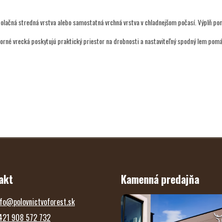
olačná stredná vrstva alebo samostatná vrchná vrstva v chladnejšom počasí. Výplň pom
torné vrecká poskytujú praktický priestor na drobnosti a nastaviteľný spodný lem pomá
akt
Kamenná predajňa
fo
@
polovnictvoforest.sk
421 908 572 732