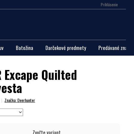
Prihlásenie
Nákupn
košík
uv
Batožina
Darčekové predmety
Predávané značky
Excape Quilted
vesta
Značka:
Deerhunter
Zvoľte variant