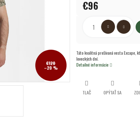
€96
hviezdičiek.
Jednotková
cena:
Táto kvalitná prešívaná vesta Excape, k
loveckých dní.
€120
Detailné informácie
–20 %
TLAČ
OPÝTAŤ SA
ZDI