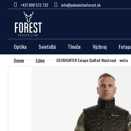
Prejsť
+421 908 572 732
info@polovnictvoforest.sk
na
obsah
Optika
Svietidlá
Tlmiče
Výzbroj
Fotop
Domov
Eshop
DEERHUNTER Excape Quilted Waistcoat - vesta