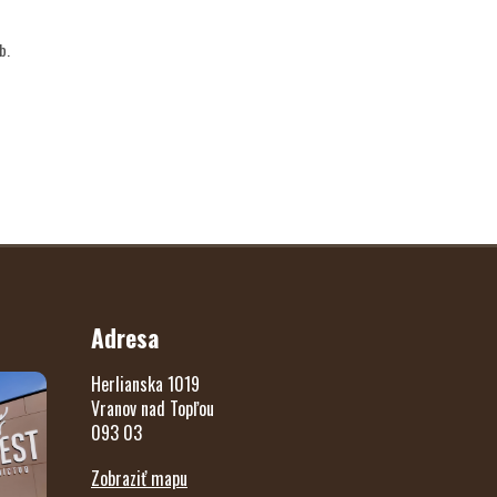
b.
Adresa
Herlianska 1019
Vranov nad Topľou
093 03
Zobraziť mapu