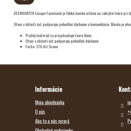
DEERHUNTER Excape Facemask je ľahká maska určená na zakrytie tváre pri lov
Otvor v oblasti úst podporuje pohodlné dýchanie a komunikáciu. Maska je vho
Pružný materiál sa prispôsobuje tvaru hlavy
Otvor v oblasti úst podporuje pohodlné dýchanie
Farba: 376 Art Green
Z
Á
P
Ä
T
Informácie
Kont
I
E
Moja objednávka
in
O nás
+
Ako to u nás vyzerá
P
Obchodné podmienky