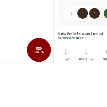
hviezdičiek.
Jednotková
cena:
Maska Deerhunter Excape Facemask.
Detailné informácie
€25
–36 %
TLAČ
OPÝTAŤ SA
ZDI