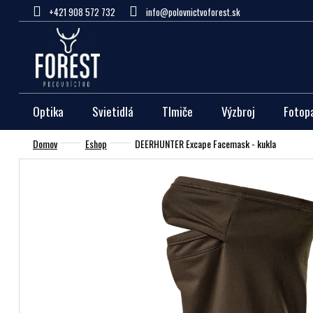
Prejsť
+421 908 572 732
info@polovnictvoforest.sk
na
obsah
Optika
Svietidlá
Tlmiče
Výzbroj
Fotop
Domov
Eshop
DEERHUNTER Excape Facemask - kukla