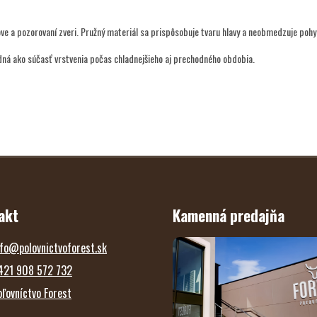
e a pozorovaní zveri. Pružný materiál sa prispôsobuje tvaru hlavy a neobmedzuje pohy
dná ako súčasť vrstvenia počas chladnejšieho aj prechodného obdobia.
akt
Kamenná predajňa
fo
@
polovnictvoforest.sk
421 908 572 732
oľovníctvo Forest