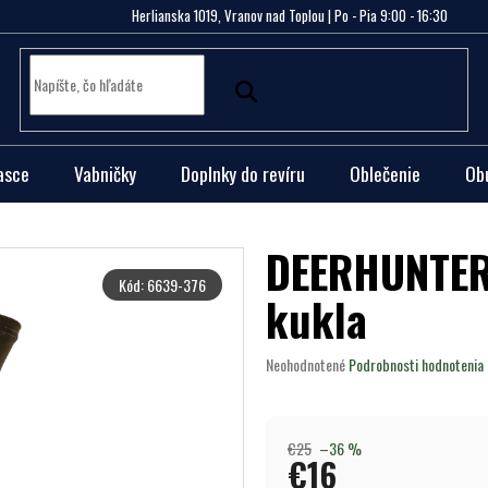
Herlianska 1019, Vranov nad Toplou | Po - Pia 9:00 - 16:30
asce
Vabničky
Doplnky do revíru
Oblečenie
Ob
DEERHUNTER
Kód:
6639-376
kukla
Priemerné
Neohodnotené
Podrobnosti hodnotenia
hodnotenie
produktu
je
0,0
€25
–36 %
€16
z
5