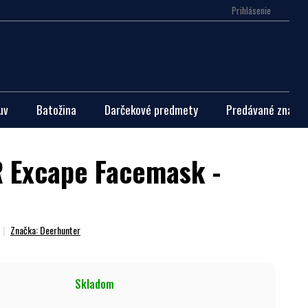
Prihlásenie
Nákupn
košík
uv
Batožina
Darčekové predmety
Predávané značky
 Excape Facemask -
Značka:
Deerhunter
Skladom