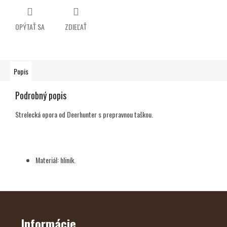
OPÝTAŤ SA
ZDIEĽAŤ
Popis
Podrobný popis
Strelecká opora od Deerhunter s prepravnou taškou.
Materiál: hliník.
Z
Á
P
Ä
Informácie