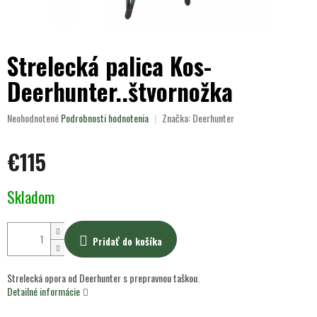
Strelecká palica Kos-
Deerhunter..štvornožka
Priemerné
Neohodnotené
Podrobnosti hodnotenia
Značka:
Deerhunter
hodnotenie
produktu
€115
je
0,0
z
Jednotková
Skladom
5
cena:
hviezdičiek.
Pridať do košíka
Strelecká opora od Deerhunter s prepravnou taškou.
Detailné informácie