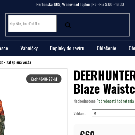
Herlianska 1019, Vranov nad Toplou | Po - Pia 9:00 - 16:30
asce
Vabničky
Doplnky do revíru
Oblečenie
Ob
t - zateplená vesta
DEERHUNTER
Kód:
4640-77-M
Blaze Waistc
Priemerné
Neohodnotené
Podrobnosti hodnotenia
hodnotenie
produktu
Velikost
je
0,0
z
€60
5