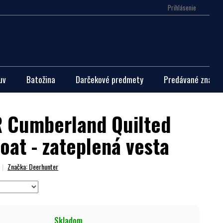
Prihlásenie
Nákupn
košík
uv
Batožina
Darčekové predmety
Predávané značky
 Cumberland Quilted
oat - zateplená vesta
Značka:
Deerhunter
Skladom