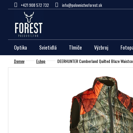
Prejsť
+421 908 572 732
info@polovnictvoforest.sk
na
obsah
Optika
Svietidlá
Tlmiče
Výzbroj
Fotop
Domov
Eshop
DEERHUNTER Cumberland Quilted Blaze Waistcoa