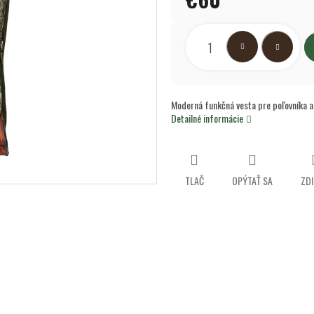
hviezdičiek.
Jednotková
cena:
Moderná funkčná vesta pre poľovníka a
Detailné informácie
TLAČ
OPÝTAŤ SA
ZDI