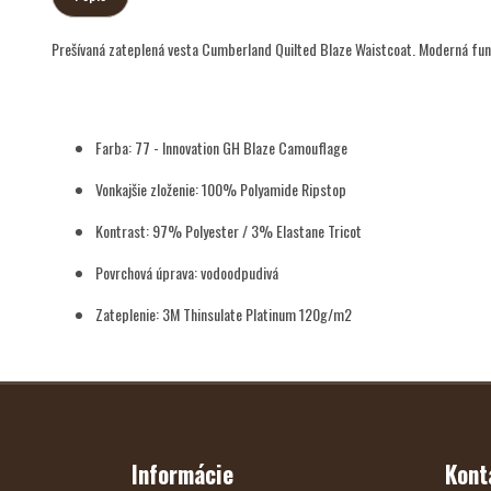
Prešívaná zateplená vesta Cumberland Quilted Blaze Waistcoat. Moderná funk
Farba: 77 - Innovation GH Blaze Camouflage
Vonkajšie zloženie: 100% Polyamide Ripstop
Kontrast: 97% Polyester / 3% Elastane Tricot
Povrchová úprava: vodoodpudivá
Zateplenie: 3M Thinsulate Platinum 120g/m2
Z
Á
P
Ä
T
Informácie
Kont
I