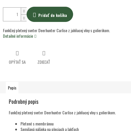
Pridať do košíka
Funkčný pletený sveter Deerhunter Carlise z jahňacej vlny s golierikom.
Detailné informácie
OPÝTAŤ SA
ZDIEĽAŤ
Popis
Podrobný popis
Funkčný pletený sveter Deerhunter Carlise z jahňacej vlny s golierikom.
Pletené s membránou
Semišová nášivka na pleciach a lakťoch