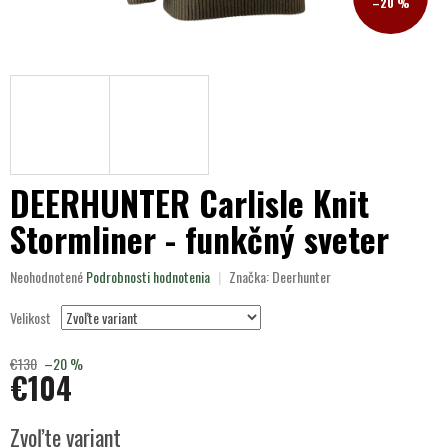
–20 %
DEERHUNTER Carlisle Knit
Stormliner - funkčný sveter
Priemerné
Neohodnotené
Podrobnosti hodnotenia
Značka:
Deerhunter
hodnotenie
produktu
Velikost
je
0,0
€130
–20 %
z
€104
5
hviezdičiek.
Jednotková
Zvoľte variant
cena: