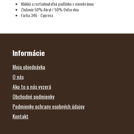
Mäkká a roztiahnuteľná podšívka s membránou
Zloženie 50% Akryl / 50% Ovčia vlna
Farba 346 - Cypress
Z
Á
P
Ä
Informácie
T
I
E
Moja objednávka
O nás
Ako to u nás vyzerá
Obchodné podmienky
Podmienky ochrany osobných údajov
Kontakt