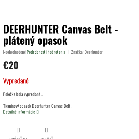
DEERHUNTER Canvas Belt -
plátený opasok
Priemerné
Neohodnotené
Podrobnosti hodnotenia
Značka:
Deerhunter
hodnotenie
€20
produktu
je
0,0
Jednotková
Vypredané
z
cena:
5
hviezdičiek.
Položka bola vypredaná…
Tkaninový opasok Deerhunter Canvas Belt.
Detailné informácie