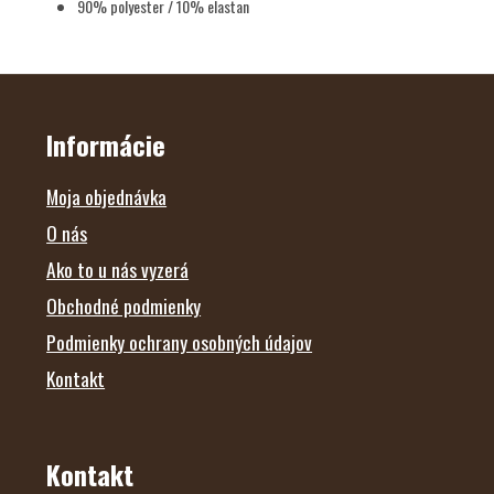
90% polyester / 10% elastan
Z
Á
P
Ä
Informácie
T
I
E
Moja objednávka
O nás
Ako to u nás vyzerá
Obchodné podmienky
Podmienky ochrany osobných údajov
Kontakt
Kontakt