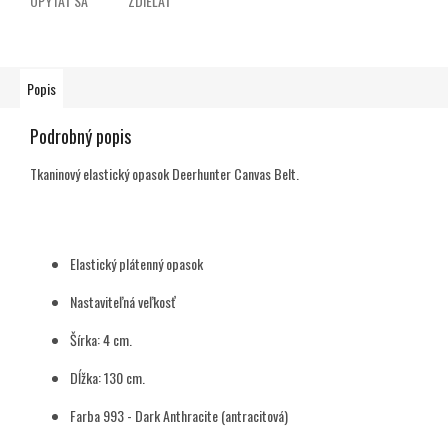
OPÝTAŤ SA
ZDIEĽAŤ
Popis
Podrobný popis
Tkaninový elastický opasok Deerhunter Canvas Belt.
Elastický plátenný opasok
Nastaviteľná veľkosť
Šírka: 4 cm.
Dĺžka: 130 cm.
Farba 993 - Dark Anthracite (antracitová)