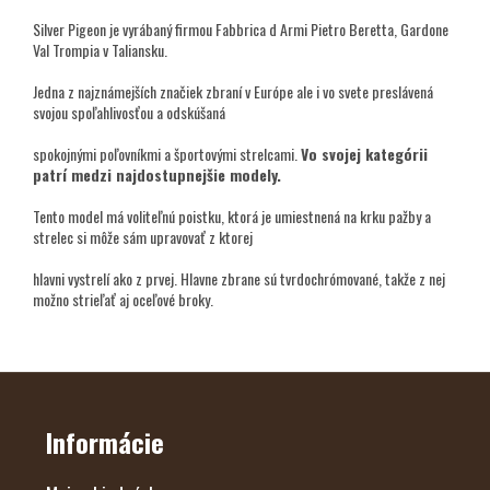
Silver Pigeon je vyrábaný firmou Fabbrica d Armi Pietro Beretta, Gardone
Val Trompia v Taliansku.
Jedna z najznámejších značiek zbraní v Európe ale i vo svete preslávená
svojou spoľahlivosťou a odskúšaná
spokojnými poľovníkmi a športovými strelcami.
Vo svojej kategórii
patrí medzi najdostupnejšie modely.
Tento model má voliteľnú poistku, ktorá je umiestnená na krku pažby a
strelec si môže sám upravovať z ktorej
hlavni vystrelí ako z prvej. Hlavne zbrane sú tvrdochrómované, takže z nej
možno strieľať aj oceľové broky.
Z
Á
P
Ä
Informácie
T
I