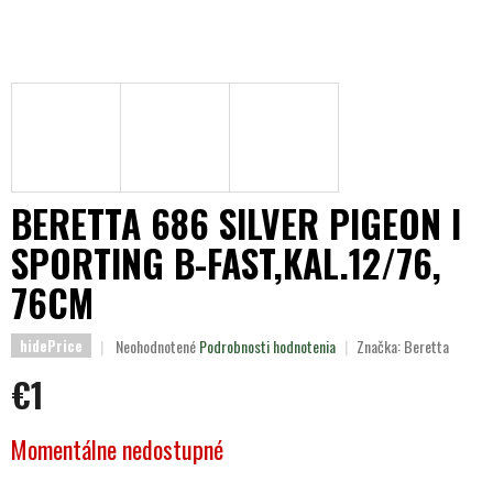
BERETTA 686 SILVER PIGEON I
SPORTING B-FAST,KAL.12/76,
76CM
Priemerné
Neohodnotené
Podrobnosti hodnotenia
Značka:
Beretta
hidePrice
hodnotenie
€1
produktu
je
0,0
Jednotková
Momentálne nedostupné
z
cena:
5
hviezdičiek.