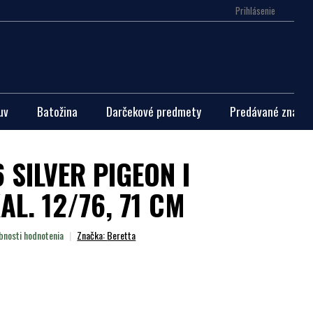
Prihlásenie
Nákupn
košík
uv
Batožina
Darčekové predmety
Predávané značky
 SILVER PIGEON I
AL. 12/76, 71 CM
bnosti hodnotenia
Značka:
Beretta