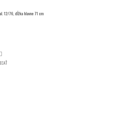
al. 12/76, dĺžka hlavne 71 cm
EĽAŤ