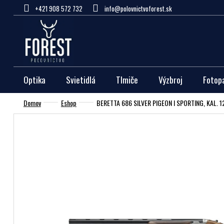
Prejsť
+421 908 572 732
info@polovnictvoforest.sk
na
obsah
Optika
Svietidlá
Tlmiče
Výzbroj
Fotop
Domov
Eshop
BERETTA 686 SILVER PIGEON I SPORTING, KAL. 1