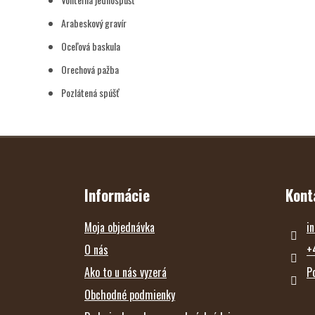
Arabeskový gravír
Oceľová baskula
Orechová pažba
Pozlátená spúšť
Z
Á
P
Ä
T
Informácie
Kont
I
E
Moja objednávka
in
O nás
+
Ako to u nás vyzerá
P
Obchodné podmienky