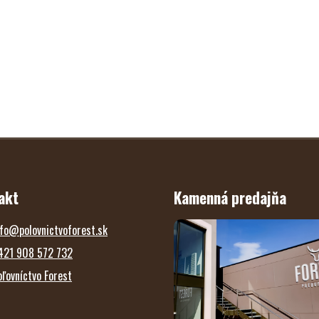
akt
Kamenná predajňa
fo
@
polovnictvoforest.sk
421 908 572 732
oľovníctvo Forest