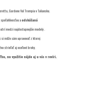
eretta, Gardone Val Trompia v Taliansku.
u spoľahlivosťou a
odskúšaná
patrí medzi najdostupnejšie modely .
c si môže sám upravovať z ktorej
no strieľať aj oceľové broky.
u, no využitie nájde aj u vás v revíri.