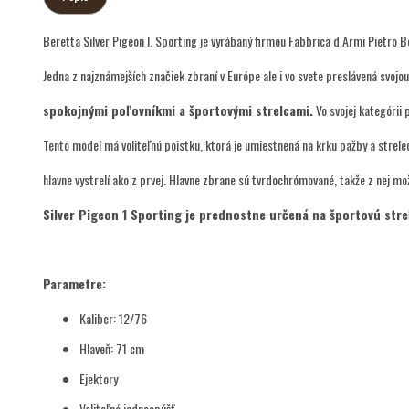
Beretta Silver Pigeon I. Sporting je vyrábaný firmou Fabbrica d Armi Pietro B
Jedna z najznámejších značiek zbraní v Európe ale i vo svete preslávená svojo
spokojnými poľovníkmi a športovými strelcami.
Vo svojej kategórii 
Tento model má voliteľnú poistku, ktorá je umiestnená na krku pažby a strele
hlavne vystrelí ako z prvej. Hlavne zbrane sú tvrdochrómované, takže z nej mož
Silver Pigeon 1 Sporting je prednostne určená na športovú streľb
Parametre:
Kaliber: 12/76
Hlaveň: 71 cm
Ejektory
Voliteľná jednospúšť