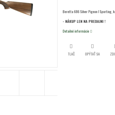
5
hviezdičiek.
Beretta 686 Silver Pigeon I Sporting, k
- NÁKUP LEN NA PREDAJNI !
Detailné informácie
TLAČ
OPÝTAŤ SA
ZDI