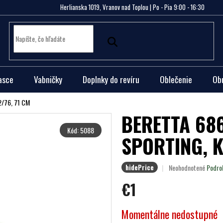
Herlianska 1019, Vranov nad Toplou | Po - Pia 9:00 - 16:30
asce
Vabničky
Doplnky do revíru
Oblečenie
Ob
2/76, 71 CM
BERETTA 686
Kód:
5088
SPORTING, K
Priemerné
Neohodnotené
Podro
hidePrice
hodnotenie
€1
produktu
je
0,0
Jednotková
Momentálne nedostupné
z
cena: